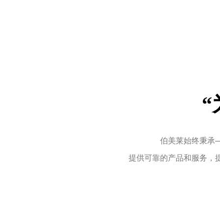
“
伯美莱始终秉承
提供可靠的产品和服务，