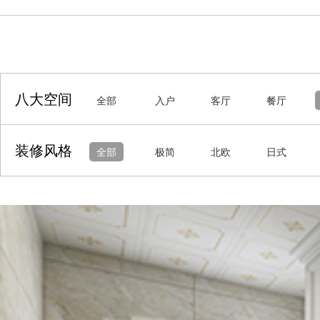
八大空间
全部
入户
客厅
餐厅
装修风格
全部
极简
北欧
日式