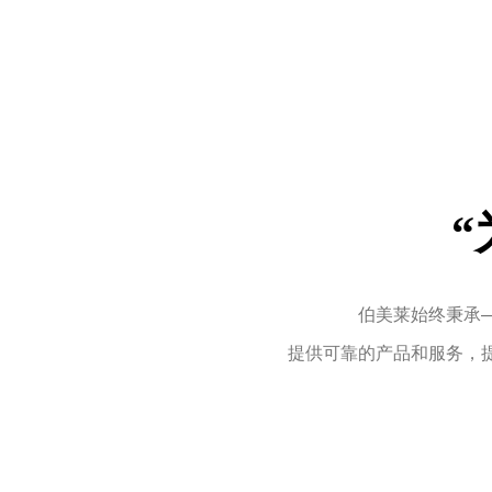
“
伯美莱始终秉承
提供可靠的产品和服务，