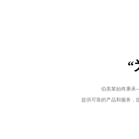
“
伯美莱始终秉承
提供可靠的产品和服务，