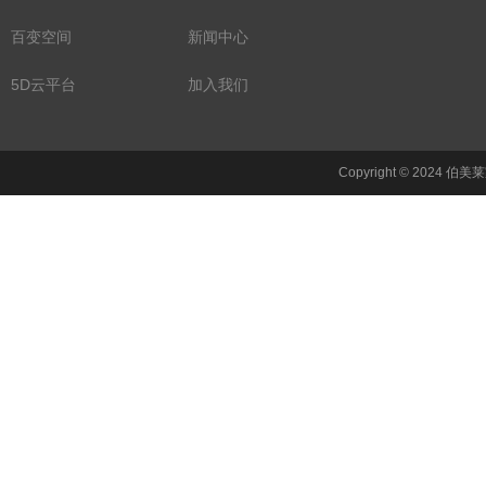
百变空间
新闻中心
5D云平台
加入我们
Copyright © 2024 伯