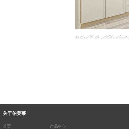
关于伯美莱
首页
产品中心